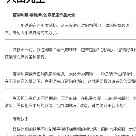
废物利用-麻绳diy创意家居饰品大全
用过的东西不要就扔，从来没进行过
旧物利用
，你怎好意思说自
看，未免太小瞧麻绳的实力了。
装修正当时，钱包却像个漏气的娃娃，越来越瘪？别担心，懂得
废物
还能随心添置各种家具。
废物利用
或者
旧物改造
的成果，大体分为两种，一种是装饰性的物件
在无限
创意
的推动下，也能促生出更多的功能，这就需要看改造者的
创意
和
今天担当主角的不是别的，正是麻绳！在酷暑炎夏，以麻绳为原料，
清凉。看似粗俗平凡的麻绳，经由你的巧手改造，魅力绝对不容小觑！
麻绳扶手
楼梯外侧的扶手不仅能够平衡楼梯两侧的视觉感，同时也能起到一定