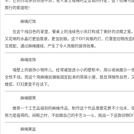
手，它的作用多到你想不到，老人家上楼梯时定会贴内行走，这个拉绳可
爬行的索道呢！
麻绳灯饰
在这个纯白色的家里，餐桌上的浅绿色小吊灯构成了美好的点睛之笔
又花哨的水晶灯更加靠谱，更加别致。这个DIY风格的灯，灯罩是
旧物改造
互搭配，通过麻绳缠绕，产生了令人亮眼的装饰效果。
麻绳挂饰
墙壁上的装饰小物件儿，经常被放进小小的壁柜中，用以收纳展示一
全性不佳。而这个用麻绳加搁板固定起来的简易小屋，既显得随性自然，
楼层，打扫更是不在话下。
麻绳脚凳
推荐一个工艺品级别的麻绳作品，制作这个作品需要花费不少功夫，
努力是值得的。闲暇之时，不妨跟自己的手艺斗一斗，挑战一下这款旧物DI
麻绳果盆