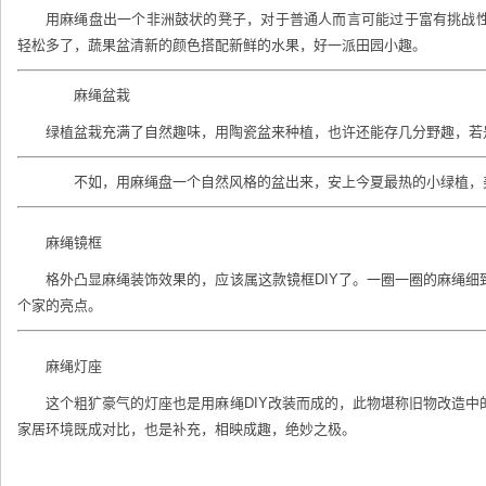
用麻绳盘出一个非洲鼓状的凳子，对于普通人而言可能过于富有挑战
轻松多了，蔬果盆清新的颜色搭配新鲜的水果，好一派田园小趣。
麻绳盆栽
绿植盆栽充满了自然趣味，用陶瓷盆来种植，也许还能存几分野趣，若
不如，用麻绳盘一个自然风格的盆出来，安上今夏最热的小绿植，
麻绳镜框
格外凸显麻绳装饰效果的，应该属这款镜框DIY了。一圈一圈的麻绳
个家的亮点。
麻绳灯座
这个粗犷豪气的灯座也是用麻绳DIY改装而成的，此物堪称
旧物改造
中
家居环境既成对比，也是补充，相映成趣，绝妙之极。