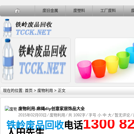
废旧金属
废塑料
工厂废料
详细内容
详
现在的位置:
首页
>
废物利用
> 正文
废物利用-麻绳diy创意家居饰品大全
2015年02月03日
⁄
废物利用
⁄ 共 1092字 ⁄ 字号
小
中
大
⁄
暂无评论
⁄
1300 8
铁岭废品回收
电话
垃圾处理向无公害资源化发展
4月26日河北地区废铜市场
人
田
先生