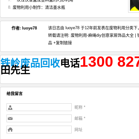
废物利用小制作：清洁墨水瓶
该日志由 luoye78 于12年前发表在
废物利用
分类下，
作者:
luoye78
转载请注明:
废物利用-麻绳diy创意家居饰品大全
品
+复制链接
1300 82
铁岭废品回收
电话
田
先生
给我留言
昵称 *
邮箱 *
网址