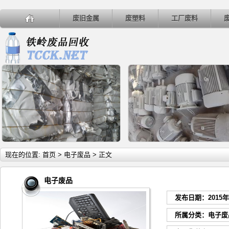
废旧金属
废塑料
工厂废料
详细内容
详
现在的位置:
首页
>
电子废品
> 正文
电子废品
发布日期：2015
废铅
废电机
所属分类：
电子废