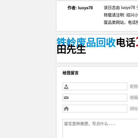
该日志由 luoye7
作者:
luoye78
转载请注明:
绍兴小
废品类网站，电话
铁岭废品回收
电话
田
先生
给我留言
昵称
邮箱
网址