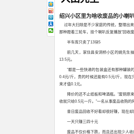
绍兴小区里为啥收废品的小喇叭
过年大扫除是不少家庭的传统，整理出来的
那种蹬着三轮车，挂个喇叭反复播放“回收废
半车库只卖了13块5
前几天，家住昌安洞桥小区的姚先生
13.5元。
“都是一些快递的包装盒还有那种罐装
0.4元/斤，贵的时候还能有0.5元/斤，现
来才值0.1元。
降价的还不止纸板和啤酒瓶。“废铜原来我
收就只给0.5元一斤。”一名从事废品收购的
昔日废品回收不好看却很好赚，现在却陷
一天只赚三四十元
废品不仅价格下跌，而且还出现少人收