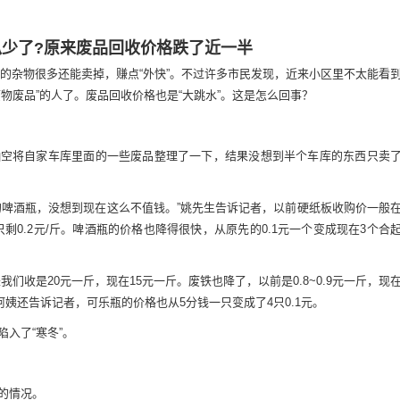
少了?原来废品回收价格跌了近一半
杂物很多还能卖掉，赚点“外快”。不过许多市民发现，近来小区里不太能看
物废品”的人了。废品回收价格也是“大跳水”。这是怎么回事？
抽空将自家车库里面的一些废品整理了一下，结果没想到半个车库的东西只卖
的啤酒瓶，没想到现在这么不值钱。”姚先生告诉记者，以前硬纸板收购价一般
在只剩0.2元/斤。啤酒瓶的价格也降得很快，从原先的0.1元一个变成现在3个合
们收是20元一斤，现在15元一斤。废铁也降了，以前是0.8~0.9元一斤，现
阿姨还告诉记者，可乐瓶的价格也从5分钱一只变成了4只0.1元。
入了“寒冬”。
的情况。