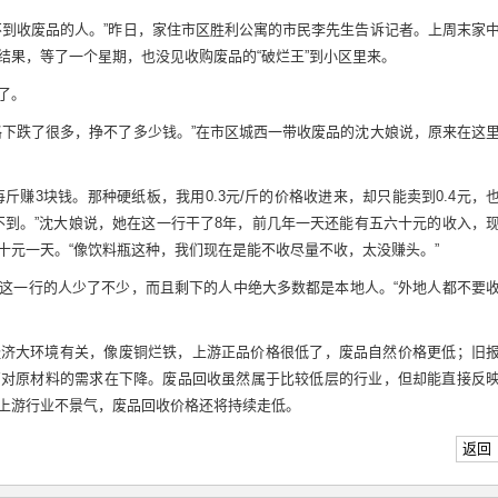
不到收废品的人。”昨日，家住市区胜利公寓的市民李先生告诉记者。上周末家
结果，等了一个星期，也没见收购废品的“破烂王”到小区里来。
了。
格下跌了很多，挣不了多少钱。”在市区城西一带收废品的沈大娘说，原来在这
斤赚3块钱。那种硬纸板，我用0.3元/斤的价格收进来，却只能卖到0.4元，
不到。”沈大娘说，她在这一行干了8年，前几年一天还能有五六十元的收入，
十元一天。“像饮料瓶这种，我们现在是能不收尽量不收，太没赚头。”
这一行的人少了不少，而且剩下的人中绝大多数都是本地人。“外地人都不要
经济大环境有关，像废铜烂铁，上游正品价格很低了，废品自然价格更低；旧
厂对原材料的需求在下降。废品回收虽然属于比较低层的行业，但却能直接反
上游行业不景气，废品回收价格还将持续走低。
返回