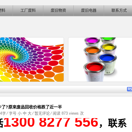
塑料
工厂废料
废旧物资
废旧电器
联系方式
详细内容
详细
少了?原来废品回收价格跌了近一半
54字 ⁄ 字号
小
中
大
⁄
暂无评论
⁄ 阅读 873 views 次
1300 8277 556
话
，联系
4月26日河北地区废铜市场动态
4月26日山东地区废铜市场动态