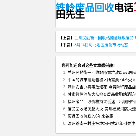
铁岭废品回收
电话
田
先生
【上篇】
兰州民勤街一回收站随意堆放废品 
【下篇】
3月24日河北地区废铜市场动态
您可能还会对这些文章感兴趣！
兰州民勤街一回收站随意堆放废品 居
中国的城市拾荒者被人所需要 但不受
湖州安吉办喜事放烟花 点着隔壁废品店
甘肃敦煌消防大队检查废品收购站消防
福州废品回收价格持续低迷 出现网络
废品回收场突起大火 贵州福泉消防火
废品回收价跌入6年来谷底
温州苍南一村庄被垃圾困扰27年引关注