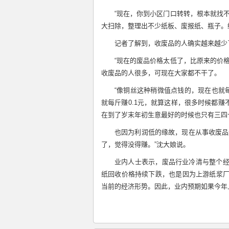
“现在，你到小区门口转转，根本就找
大扫除，整理出不少纸板、废报纸、瓶子。
记者了解到，收废品的人确实越来越少
“现在的废品价格太低了，比原来的价
收废品的人很多，可现在大家都不干了。
“像铜丝这种稍微值点钱的，现在也就每
就每斤赚0.1元，就算这样，很多时候都赚
在到了岁末年初生意最好的时候也只有三四
也因为利润低的缘故，现在从事收废品
了，觉得没得赚。”沈大娘说。
业内人士表示，废品行业冷清与整个
纸回收价格持续下跌，也是因为上游纸浆
当前的经济形势。因此，业内预期如果今年