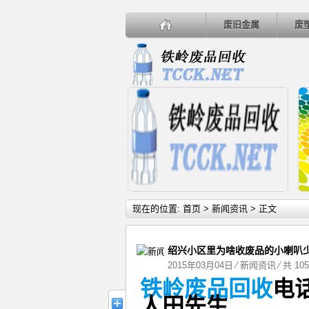
废旧金属
废
详细内容
现在的位置:
首页
>
新闻资讯
> 正文
绍兴小区里为啥收废品的小喇叭
2015年03月04日
⁄
新闻资讯
⁄ 共 10
铁岭废品回收
电
垃圾处理向无公害资源化发展
人
田
先生