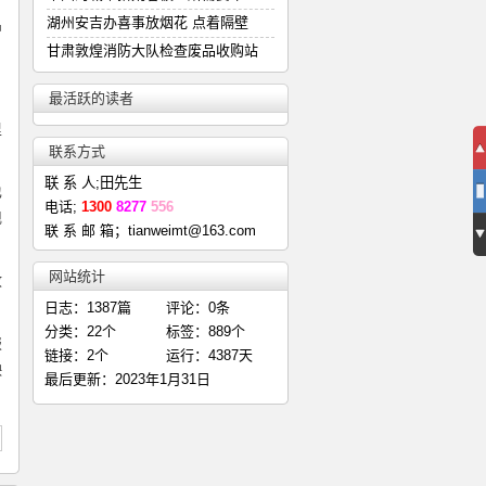
湖州安吉办喜事放烟花 点着隔壁
中
甘肃敦煌消防大队检查废品收购站
最活跃的读者
里
联系方式
联 系 人;田先生
也
电话;
1300
8277
556
现
联 系 邮 箱；tianweimt@163.com
网站统计
收
日志：1387篇
评论：0条
分类：22个
标签：889个
报
链接：2个
运行：4387天
映
最后更新：2023年1月31日