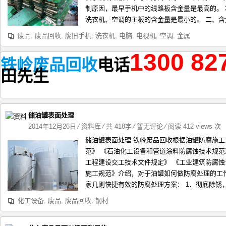
制原因，最早手机中的线路板含金量是最高的。 
洗衣机、空调的主板的含金量是最小的。 二、含金量
废品
,
废品回收
,
废旧手机
,
洗衣机
,
电脑
,
电视机
,
空调
,
金属
1300 82
铁岭废品回收
电话
田
先生
储油罐表面处理
2014年12月26日
⁄
资料库
⁄ 共 418字
⁄
暂无评论
⁄ 阅读 412 views 次
储油罐表面处理 铁岭废品回收根据油罐防腐施
范》 《石油化工设备和管道涂料防腐蚀技术规范
工程建设交工技术文件规定》 《工业建筑防腐蚀
施工规范》介绍，对于油罐如何做防腐处理的工
家几则快捷有效的防腐处理方案： 1、彻底除锈，氯
化工设备
,
废品
,
废品回收
,
钢材