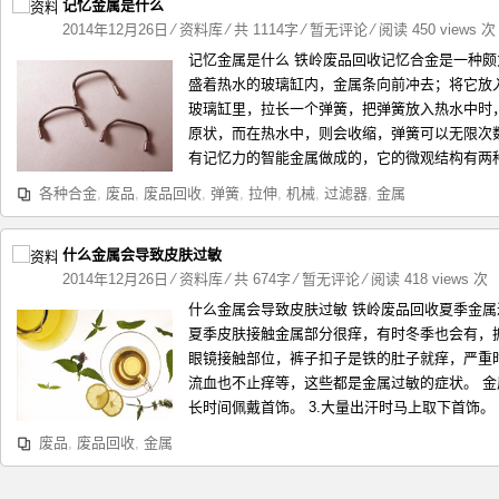
记忆金属是什么
2014年12月26日
⁄
资料库
⁄ 共 1114字
⁄
暂无评论
⁄ 阅读 450 views 次
记忆金属是什么 铁岭废品回收记忆合金是一种
盛着热水的玻璃缸内，金属条向前冲去；将它放
玻璃缸里，拉长一个弹簧，把弹簧放入热水中时
原状，而在热水中，则会收缩，弹簧可以无限次
有记忆力的智能金属做成的，它的微观结构有两种
各种合金
,
废品
,
废品回收
,
弹簧
,
拉伸
,
机械
,
过滤器
,
金属
什么金属会导致皮肤过敏
2014年12月26日
⁄
资料库
⁄ 共 674字
⁄
暂无评论
⁄ 阅读 418 views 次
什么金属会导致皮肤过敏 铁岭废品回收夏季金
夏季皮肤接触金属部分很痒，有时冬季也会有，
眼镜接触部位，裤子扣子是铁的肚子就痒，严重
流血也不止痒等，这些都是金属过敏的症状。 金属
长时间佩戴首饰。 3.大量出汗时马上取下首饰。 4
废品
,
废品回收
,
金属