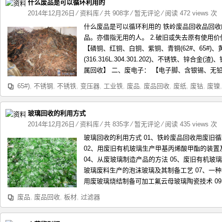
什么废品是可以循环利用的
2014年12月26日
⁄
资料库
⁄ 共 908字
⁄
暂无评论
⁄ 阅读 472 views 次
什么废品是可以循环利用的 铁岭废品回收品回收
品。亦借指无用的人。 2.破旧或失去原有使用价
【磷铜、红铜、白铜、紫铜、青铜(62#、65#
(316.316L.304.301.202)、不锈铁、锌
属回收】 二、废电子： 【电子脚、含银锡、无铅
65#)
,
不锈钢
,
不锈铁
,
变压器
,
工业铁
,
废品
,
废品回收
,
废纸
,
废钴
,
废镍
玻璃回收的利用方式
2014年12月26日
⁄
资料库
⁄ 共 835字
⁄
暂无评论
⁄ 阅读 435 views 次
玻璃回收的利用方式 01、铁岭废品回收用废旧
02、用废旧有机玻璃生产甲基丙烯酸甲酯的装置
04、从废玻璃制造产品的方法 05、废旧有机玻
玻璃废料生产的泡沫玻璃及其制备工艺 07、一种
用废玻璃烧结制备可加工氟云母玻璃陶瓷技术 09、
废品
,
废品回收
,
板材
,
过滤器