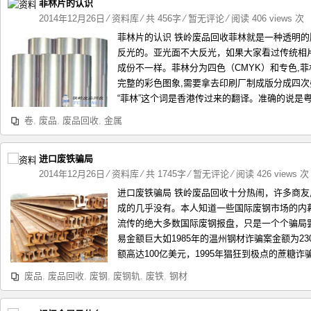
菲林片的认识
2014年12月26日
⁄
资料库
⁄ 共 456字
⁄
暂无评论
⁄ 阅读 406 views 次
菲林片的认识 铁岭废品回收菲林就是一种透明
反光的。亚光面不大反光，如果大家看过传统相
成份不一样。菲林分为四色（CMYK）和专色,
完整的彩色图象,需要拿去印刷厂制成版分成四
“菲林”这个词是香港传过来的翻译。准确的说是粤
卷
,
废品
,
废品回收
,
金属
进口废铁骗局
2014年12月26日
⁄
资料库
⁄ 共 1745字
⁄
暂无评论
⁄ 阅读 426 views 次
进口废铁骗局 铁岭废品回收十分热闹，许多商
成的几乎没有。本人知道一些国际废钢市场的内
流传的绝大多数国际废钢报盘，只是一个个骗局罢
易金额巨大如1985年的温州钢材诈骗案金额为23
额高达100亿美元，1995年猖狂到极点的蔗糖诈骗案
废品
,
废品回收
,
废钢
,
废钢轨
,
废铁
,
钢材