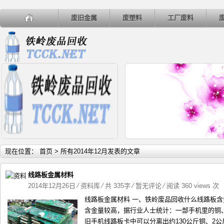
废旧金属
废塑料
工厂废料
详细内容
详
现在位置：
首页
> 所有2014年12月发表的文章
线路板金属材料
2014年12月26日
⁄
资料库
⁄ 共 335字
⁄
暂无评论
⁄ 阅读 360 views 次
线路板金属材料 一、铁岭废品回收什么线路板含
垃圾处理向无公害资源化发展
4月26日河北地区废铜市场
含金量较高，据行业人士统计：一部手机里的铜、
旧手机线路板卡中可以分离出约130公斤铜、2公