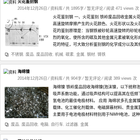
火花鉴别钢
2014年12月26日
⁄
资料库
⁄ 共 1895字
⁄
暂无评论
⁄ 阅读 471 views 次
火花鉴别钢 一、火花鉴别 铁岭废品回收金属火
高速旋转摩擦产生的火花颜色、火花形状以及火
花的鉴别原理是：当钢铁被砂轮高速旋转的砂轮
烈的氧化，使所含的碳及其他金属元素被氧化形
花的特征，可大致分析鉴别钢的化学成分以及其他其
不锈钢
,
废品
,
废品回收
,
机械
,
碳素
,
金属
,
钢材
,
铸铁
海绵镍
2014年12月26日
⁄
资料库
⁄ 共 904字
⁄
暂无评论
⁄ 阅读 389 views 次
海绵镍 铁岭废品回收海绵镍(泡沫镍，以下统称
吸声系数功能，通过吸声结构可以提高其在低频
氢电池的最佳电极材料。 应用 海绵状多孔金属
载体、化工催化剂载体、电磁屏蔽材料、贵金属置
主要用于电池电极材料特别用于NiMH电池，这种可
废品
,
废品回收
,
电脑
,
自行车
,
过滤器
,
金属